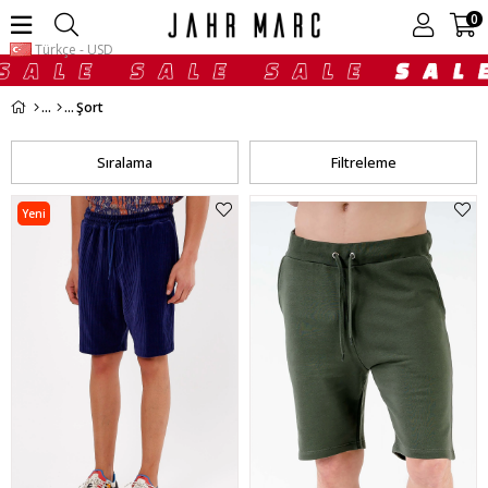
0
Türkçe - USD
Şort
Sıralama
Filtreleme
Yeni
Ürün