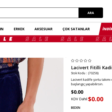
IN
ERKEK
AKSESUAR
ÇOK SATANLAR
İNDİ
Lacivert Fitilli Kad
Stok Kodu
(70258)
Lacivert kadife şortu takımı 
başlangıç yapabilirsin.
$0.00
$0.00
KDV Dahil
BEDEN