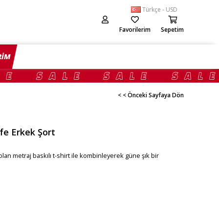
Türkçe - USD
Favorilerim
Sepetim
RİM
< < Önceki Sayfaya Dön
ife Erkek Şort
olan metraj baskılı t-shirt ile kombinleyerek güne şık bir