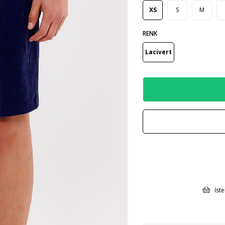
XS
S
M
RENK
Lacivert
İst