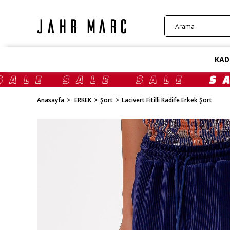
KAD
Anasayfa
ERKEK
Şort
Lacivert Fitilli Kadife Erkek Şort