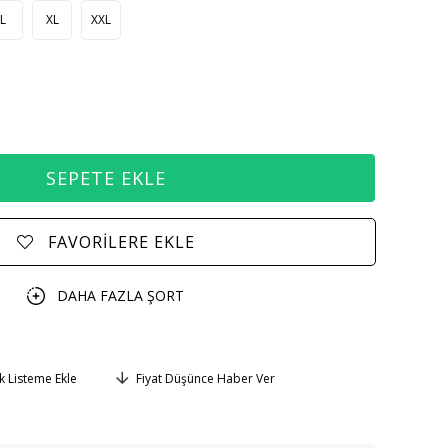
L
XL
XXL
FAVORILERE EKLE
DAHA FAZLA
ŞORT
ek Listeme Ekle
Fiyat Düşünce Haber Ver